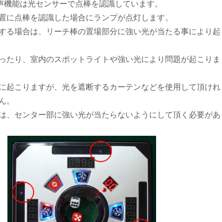
音声機能は光センサーで点棒を認識しています。
置に点棒を認識した場合にランプが点灯します。
する場合は、リーチ棒の置場部分に強い光が当たる事により起
ったり、室内のスポットライトや強い光により問題が起こりま
に起こりますが、光を遮断するカーテンなどを使用して頂けれ
ん。
は、センター部に強い光が当たらないようにして頂く必要があ