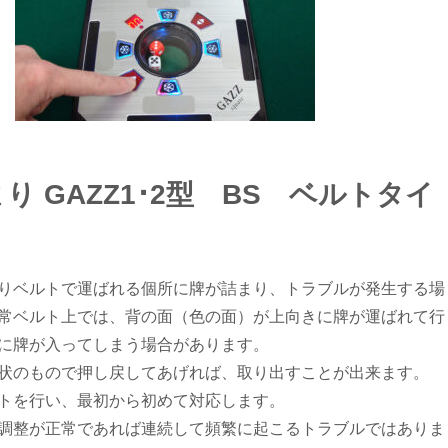
まり GAZZ1･2型 BS ベルトタイ
りベルトで運ばれる個所に牌が詰まり、トラブルが発生する場
常ベルト上では、背の面（色の面）が上向きに牌が運ばれて行
に牌が入ってしまう場合があります。
状のもので押し戻してあげれば、取り出すことが出来ます。
トを行い、最初から初めて対応します。
調整が正常であれば連続して頻繁に起こるトラブルではありま