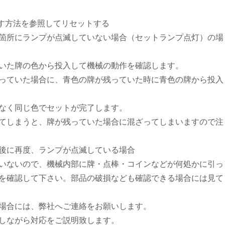
戻す方法を参照してリセットする
箇所にランプが点滅していない場合（セットランプ点灯）の場
いた牌の色から投入して機械の動作を確認します。
っていた場合に、青色の牌が残っていた時に青色の牌から投入
なく同じ色でセットが完了します。
てしまうと、牌が残っていた場合に混ざってしまいますので注
後に再度、ランプが点滅している場合
いないので、機械内部に牌・点棒・コインなどが何処かに引っ
を確認して下さい。部品の破損なども確認できる場合には見て
場合には、弊社へご連絡をお願いします。
しながら対応をご説明致します。