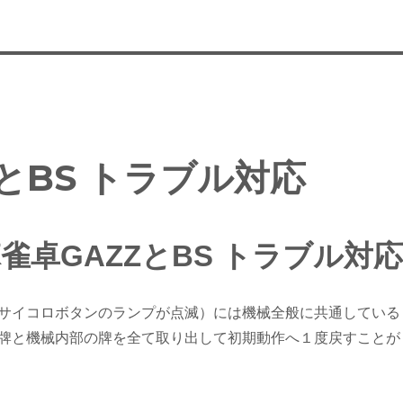
とBS トラブル対応
雀卓GAZZとBS トラブル対応
サイコロボタンのランプが点滅）には機械全般に共通している
牌と機械内部の牌を全て取り出して初期動作へ１度戻すことが