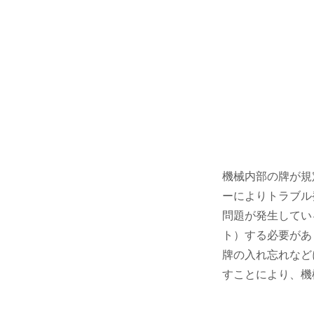
機械内部の牌が規
ーによりトラブル
問題が発生してい
ト）する必要があ
牌の入れ忘れなど
すことにより、機